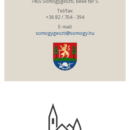
7455 Somogygeszti, Béke tér 5.
Tel/fax:
+36 82 / 704 - 394
E-mail:
somogygeszti@somogy.hu