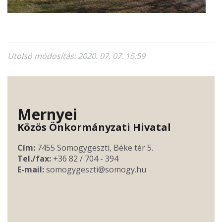
Utolsó módosítás: 2020. 07. 07. 15:59
Mernyei
Közös Önkormányzati Hivatal
Cím:
7455 Somogygeszti, Béke tér 5.
Tel./fax:
+36 82 / 704 - 394
E-mail:
somogygeszti@somogy.hu