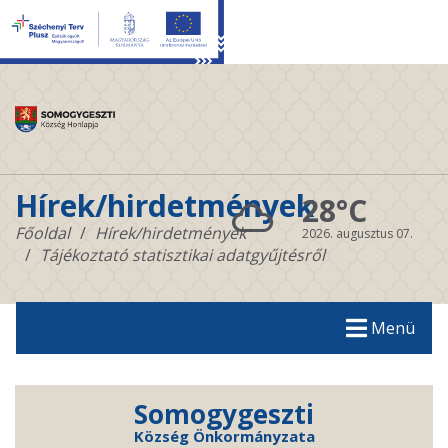
Hírek/hirdetmények
28°C
Főoldal
Hírek/hirdetmények
2026. augusztus 07.
Tájékoztató statisztikai adatgyűjtésről
Menü
Somogygeszti
Község Önkormányzata