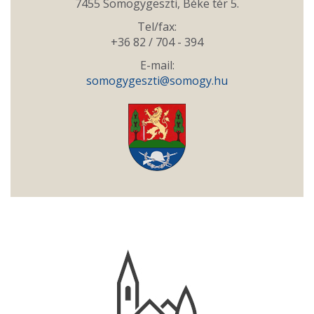
7455 Somogygeszti, Béke tér 5.
Tel/fax:
+36 82 / 704 - 394
E-mail:
somogygeszti@somogy.hu